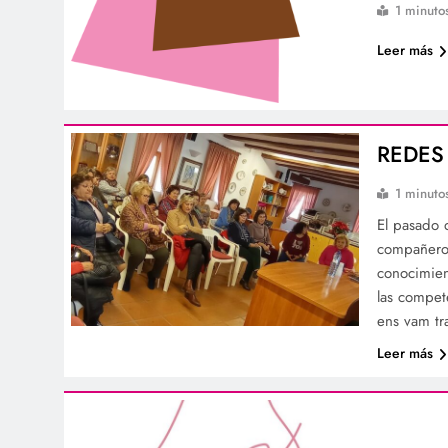
1 minuto
Leer más
REDES
1 minuto
El pasado 
compañeros
conocimie
las compete
ens vam tr
Leer más