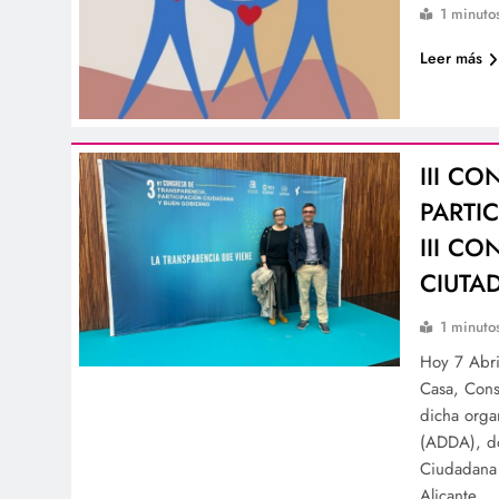
1 minuto
Leer más
III C
PARTI
III C
CIUTA
1 minuto
Hoy 7 Abri
Casa, Cons
dicha orga
(ADDA), do
Ciudadana 
Alicante,…