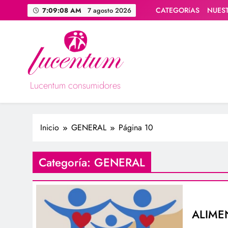
Saltar
CATEGORíAS
NUES
7:09:09 AM
7 agosto 2026
al
contenido
Lucentum consumidores
Asociación de consumidores / consumidoras Lucentum
Inicio
GENERAL
Página 10
Categoría:
GENERAL
ALIME