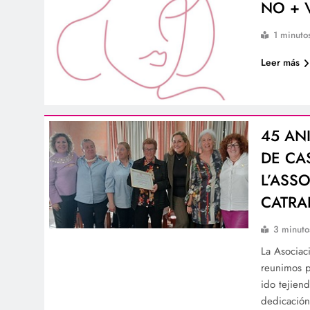
NO + 
1 minuto
Leer más
45 AN
DE CA
L’ASS
CATRA
3 minuto
La Asociac
reunimos p
ido tejien
dedicación,