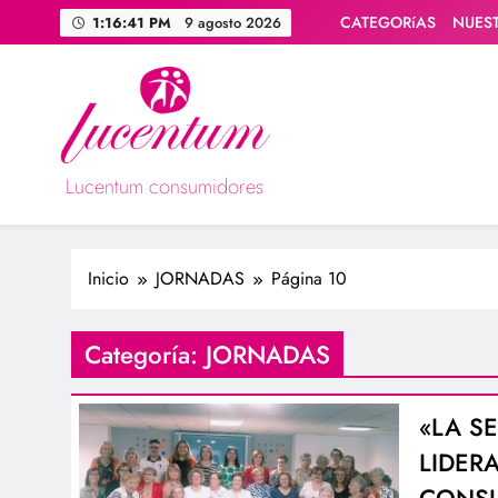
Saltar
CATEGORíAS
NUES
1:16:42 PM
9 agosto 2026
al
contenido
Lucentum consumidores
Asociación de consumidores / consumidoras Lucentum
Inicio
JORNADAS
Página 10
Categoría:
JORNADAS
«LA S
LIDER
CONSU