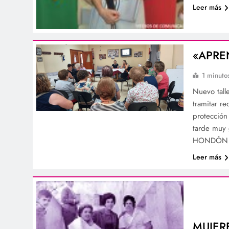
Leer más
«APRE
1 minuto
Nuevo tall
tramitar r
protección
tarde muy 
HONDÓN D
Leer más
MUJER