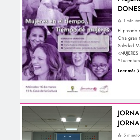
DONES
1 minuto
El pasado 
Otra gran 
Soledad Mor
«MUJERES 
*Lucentum 
Leer más
JORNAD
JORNAD
5 minuto