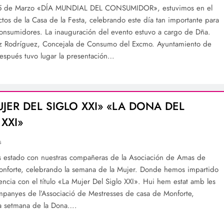
15 de Marzo «DÍA MUNDIAL DEL CONSUMIDOR», estuvimos en el
ctos de la Casa de la Festa, celebrando este día tan importante para
consumidores. La inauguración del evento estuvo a cargo de Dña.
z Rodríguez, Concejala de Consumo del Excmo. Ayuntamiento de
Después tuvo lugar la presentación…
UJER DEL SIGLO XXI» «LA DONA DEL
XXI»
s
estado con nuestras compañeras de la Asociación de Amas de
nforte, celebrando la semana de la Mujer. Donde hemos impartido
encia con el título «La Mujer Del Siglo XXI». Hui hem estat amb les
mpanyes de l’Associació de Mestresses de casa de Monforte,
la setmana de la Dona….