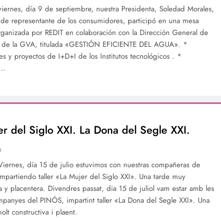
viernes, día 9 de septiembre, nuestra Presidenta, Soledad Morales,
 de representante de los consumidores, participó en una mesa
ganizada por REDIT en colaboración con la Dirección General de
n de la GVA, titulada «GESTIÓN EFICIENTE DEL AGUA». *
s y proyectos de I+D+I de los Institutos tecnológicos . *
s…
r del Siglo XXI. La Dona del Segle XXI.
s
Viernes, día 15 de julio estuvimos con nuestras compañeras de
partiendo taller «La Mujer del Siglo XXI». Una tarde muy
a y placentera. Divendres passat, dia 15 de juliol vam estar amb les
mpanyes del PINÓS, impartint taller «La Dona del Segle XXI». Una
lt constructiva i plaent.