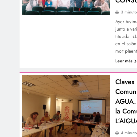
3 minuto
Ayer tuvim
junto a va
titulada
en el saló
molt plaen
Leer más
Claves 
Comuni
AGUA. C
la Com
L’AIGU
4 minuto