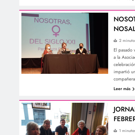
NOSOT
NOSAL
2 minuto
El pasado 
a la Asocia
celebració
impartió u
compañera
Leer más
JORNA
FEBRE
1 minuto