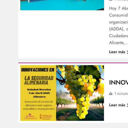
Hoy 7 Abr
Consumido
organizaci
(ADDA), do
Ciudadana
Alicante,
Leer más
INNOV
1 minut
Leer más