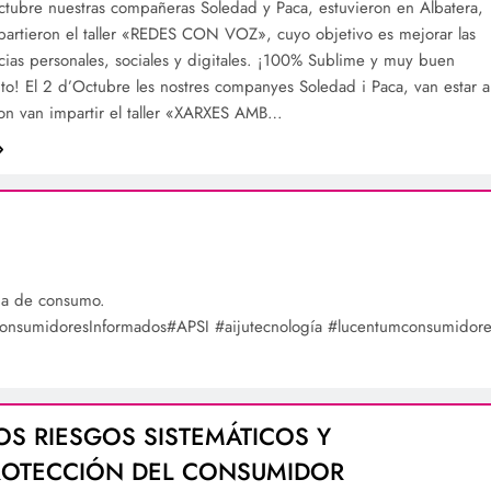
ctubre nuestras compañeras Soledad y Paca, estuvieron en Albatera,
artieron el taller «REDES CON VOZ», cuyo objetivo es mejorar las
ias personales, sociales y digitales. ¡100% Sublime y muy buen
to! El 2 d’Octubre les nostres companyes Soledad i Paca, van estar a
 on van impartir el taller «XARXES AMB…
ria de consumo.
sumidoresInformados#APSI #aijutecnología #lucentumconsumidore
S RIESGOS SISTEMÁTICOS Y
ROTECCIÓN DEL CONSUMIDOR