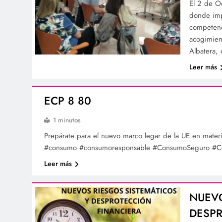
El 2 de O
donde imp
competenc
acogimien
Albatera,
Leer más
ECP 8 80
1 minutos
Prepárate para el nuevo marco legar de la UE en mate
#consumo #consumoresponsable #ConsumoSeguro #Con
Leer más
NUEVO
DESP