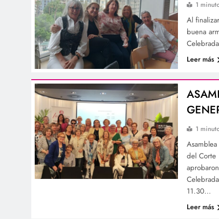
1 minut
Al finali
buena arm
Celebrada
Leer más
ASAMB
GENE
1 minut
Asamblea 
del Corte
aprobaron
Celebrada 
11.30…
Leer más