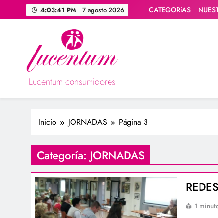
Saltar
CATEGORíAS
NUES
4:03:42 PM
7 agosto 2026
al
contenido
Lucentum consumidores
Asociación de consumidores / consumidoras Lucentum
Inicio
JORNADAS
Página 3
Categoría:
JORNADAS
REDES
1 minut