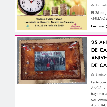
1 minut
El 25 de 
«NUEVOS
Leer más
25 AN
DE CA
ANIVE
DE CA
3 minut
La Asocia
AÑOS, y n
trayectori
compromet
ASOCIAC