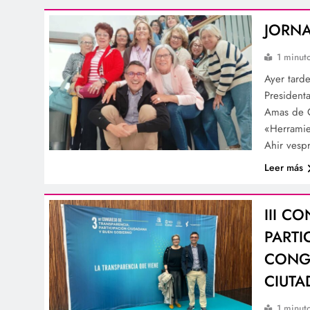
JORN
1 minut
Ayer tard
President
Amas de C
«Herramie
Ahir vesp
Leer más
III C
PARTI
CONGR
CIUTA
1 minut