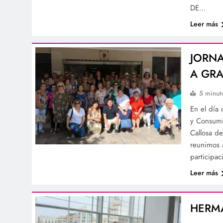
DE…
Leer más
JORN
A GR
5 minut
En el día
y Consumi
Callosa d
reunimos 
participac
Leer más
HERM