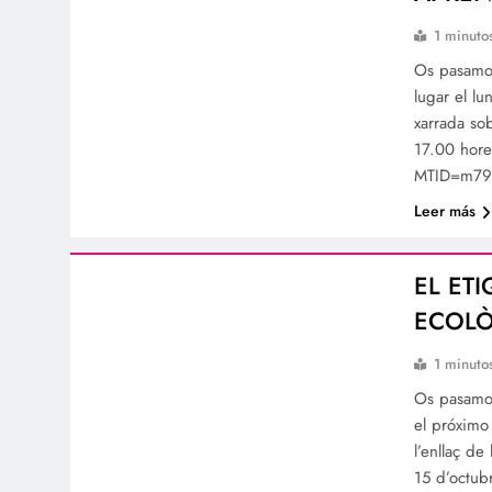
1 minuto
Os pasamos
lugar el lu
xarrada so
17.00 hor
MTID=m79
Leer más
EL ET
ECOLÒ
1 minuto
Os pasamos
el próximo
l’enllaç d
15 d’octub