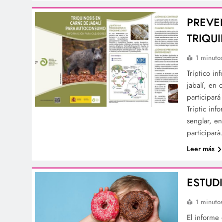
PREVE
TRIQU
1 minuto
Tríptico i
jabalí, en
participará
Tríptic in
senglar, e
participar
Leer más
ESTUD
1 minuto
El informe