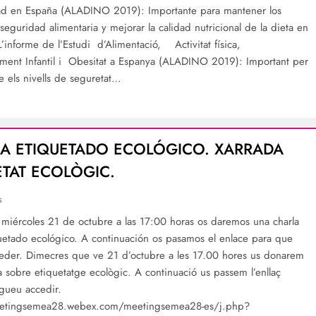
d en España (ALADINO 2019): Importante para mantener los
seguridad alimentaria y mejorar la calidad nutricional de la dieta en
L’informe de l’Estudi d’Alimentació, Activitat física,
ament Infantil i Obesitat a Espanya (ALADINO 2019): Important per
e els nivells de seguretat…
A ETIQUETADO ECOLÓGICO. XARRADA
ETAT ECOLÒGIC.
s
 miércoles 21 de octubre a las 17:00 horas os daremos una charla
uetado ecológico. A continuación os pasamos el enlace para que
eder. Dimecres que ve 21 d’octubre a les 17.00 hores us donarem
a sobre etiquetatge ecològic. A continuació us passem l’enllaç
gueu accedir.
eetingsemea28.webex.com/meetingsemea28-es/j.php?