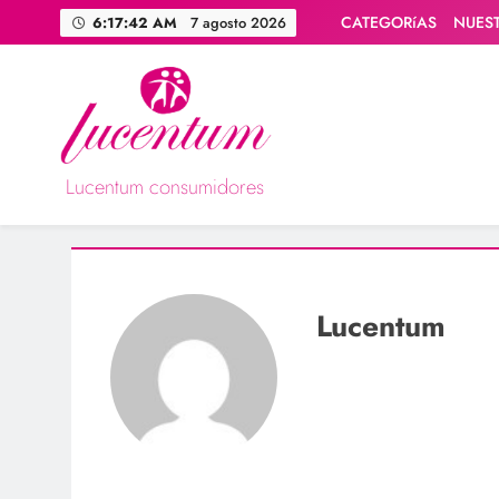
Saltar
CATEGORíAS
NUES
6:17:43 AM
7 agosto 2026
al
contenido
Lucentum consumidores
Asociación de consumidores / consumidoras Lucentum
Lucentum