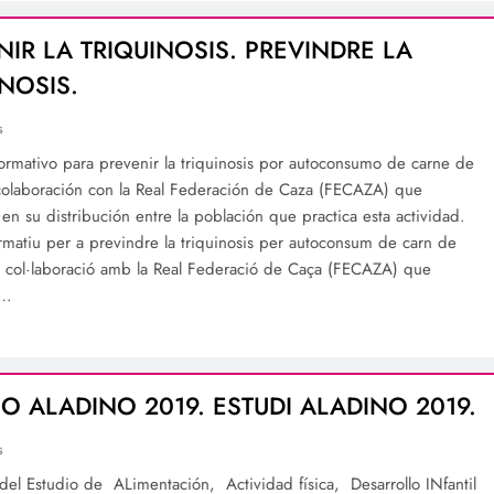
NIR LA TRIQUINOSIS. PREVINDRE LA
INOSIS.
s
nformativo para prevenir la triquinosis por autoconsumo de carne de
 colaboración con la Real Federación de Caza (FECAZA) que
 en su distribución entre la población que practica esta actividad.
formatiu per a previndre la triquinosis per autoconsum de carn de
n col·laboració amb la Real Federació de Caça (FECAZA) que
à…
IO ALADINO 2019. ESTUDI ALADINO 2019.
s
 del Estudio de ALimentación, Actividad física, Desarrollo INfantil