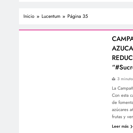
Inicio
Lucentum
Página 35
CAMPA
AZUCA
REDUC
“#Sucr
3 minuto
La Campañ
Con esta c
de fomenta
azúcares a
frutas y v
Leer más