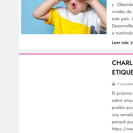
y Obesida
niveles de 
este país. 
Desenrotll
a mantindr
Leer más
CHARL
ETIQU
1 minuto
El próximo
sobre etiq
podáis acc
una xarrad
perquè pu
https://m