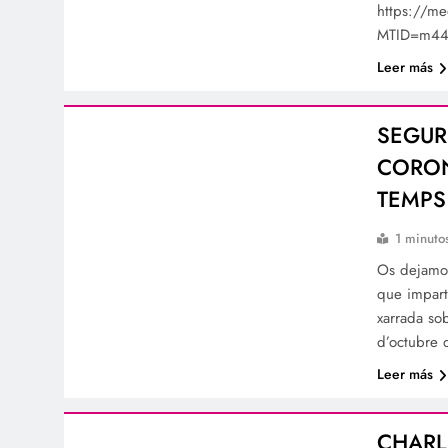
https://m
MTID=m44
Leer más
SEGUR
CORON
TEMPS
1 minuto
Os dejamos
que impart
xarrada so
d’octubre
Leer más
CHARL