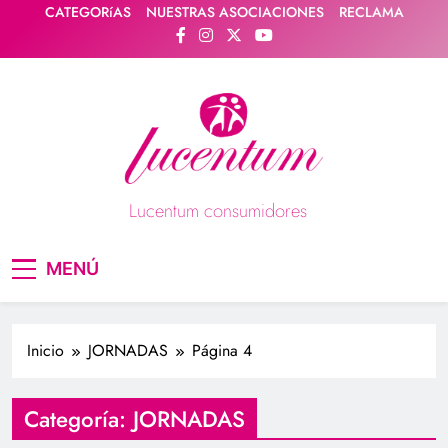
Saltar
CATEGORíAS
NUESTRAS ASOCIACIONES
RECLAMA
al
contenido
Lucentum consumidores
Asociación de consumidores / consumidoras
MENÚ
Lucentum
Inicio
JORNADAS
Página 4
Categoría:
JORNADAS