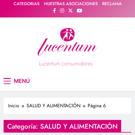
Saltar
CATEGORíAS
NUESTRAS ASOCIACIONES
RECLAMA
al
contenido
Lucentum consumidores
Asociación de consumidores / consumidoras
MENÚ
Lucentum
Inicio
SALUD Y ALIMENTACIÓN
Página 6
Categoría:
SALUD Y ALIMENTACIÓN