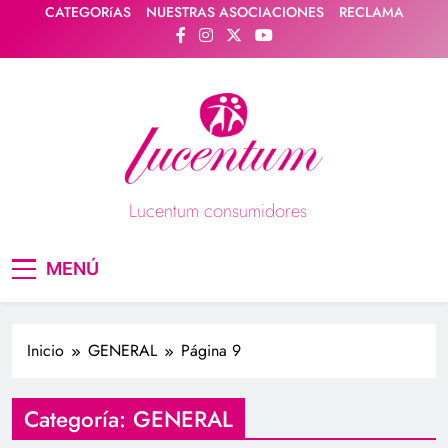
Saltar
CATEGORíAS
NUESTRAS ASOCIACIONES
RECLAMA
al
contenido
Lucentum consumidores
Asociación de consumidores / consumidoras
MENÚ
Lucentum
Inicio
GENERAL
Página 9
Categoría:
GENERAL