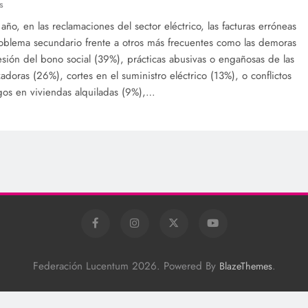
s
año, en las reclamaciones del sector eléctrico, las facturas erróneas
oblema secundario frente a otros más frecuentes como las demoras
esión del bono social (39%), prácticas abusivas o engañosas de las
adoras (26%), cortes en el suministro eléctrico (13%), o conflictos
gos en viviendas alquiladas (9%),…
Federación Lucentum 2026. Powered By
.
BlazeThemes