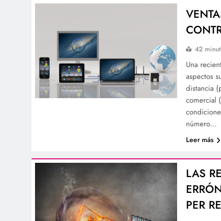
VENTA
CONTR
42 minut
Una recien
aspectos s
distancia (
comercial 
condicione
número…
Leer más
LAS R
ERRÓN
PER R