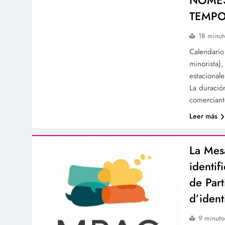
TEMPO
18 minut
Calendario
minorista),
estacional
La duració
comerciant
Leer más
La Mesa
identif
de Part
d’ident
9 minuto