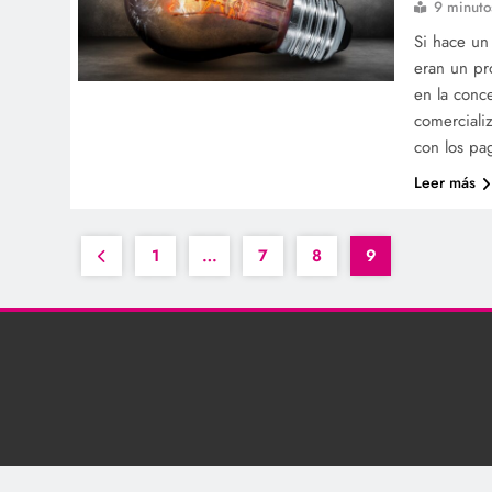
9 minuto
Si hace un 
eran un pr
en la conc
comercializ
con los pa
Leer más
1
…
7
8
9