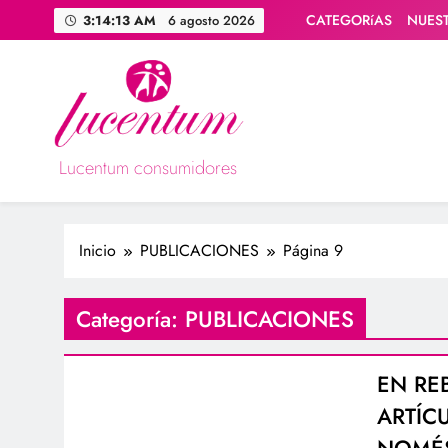
Saltar
CATEGORíAS
NUES
3:14:14 AM
6 agosto 2026
al
contenido
Lucentum consumidores
Asociación de consumidores / consumidoras Lucentum
Inicio
PUBLICACIONES
Página 9
Categoría:
PUBLICACIONES
EN RE
ARTÍC
NOMÉS