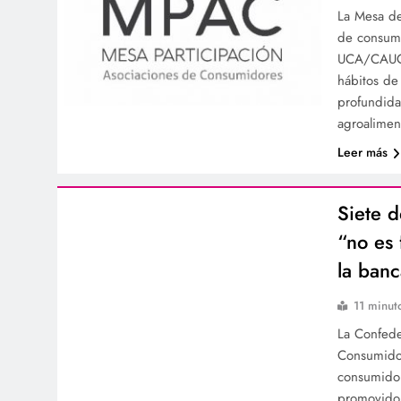
La Mesa de
de consum
UCA/CAUCE
hábitos de
profundida
agroalimen
Leer más
Siete d
“no es 
la banc
11 minut
La Confede
Consumidor
consumidor
promovido 