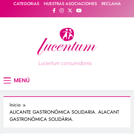
Saltar
CATEGORíAS
NUESTRAS ASOCIACIONES
RECLAMA
al
contenido
Lucentum consumidores
Asociación de consumidores / consumidoras
MENÚ
Lucentum
Inicio
ALICANTE GASTRONÓMICA SOLIDARIA. ALACANT
GASTRONÒMICA SOLIDÀRIA.