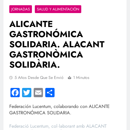
JORNADAS
SALUD Y ALIMENTACIÓN
ALICANTE
GASTRONÓMICA
SOLIDARIA. ALACANT
GASTRONÒMICA
SOLIDÀRIA.
5 Años Desde Que Se Envió
1 Minutos
Facebook
Twitter
Email
Compartir
Federación Lucentum, colaborando con ALICANTE
GASTRONÓMICA SOLIDARIA.
Federació Lucentum, col·laborant amb ALACANT