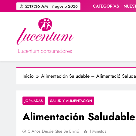
Saltar
CATEGORíAS
NUES
2:17:37 AM
7 agosto 2026
al
contenido
Lucentum consumidores
Asociación de consumidores / consumidoras Lucentum
Inicio
Alimentación Saludable – Alimentació Saluda
JORNADAS
SALUD Y ALIMENTACIÓN
Alimentación Saludable
5 Años Desde Que Se Envió
1 Minutos