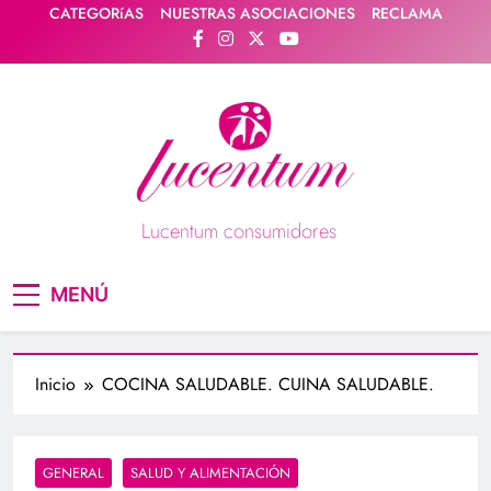
Saltar
CATEGORíAS
NUESTRAS ASOCIACIONES
RECLAMA
al
contenido
Lucentum consumidores
Asociación de consumidores / consumidoras
MENÚ
Lucentum
Inicio
COCINA SALUDABLE. CUINA SALUDABLE.
GENERAL
SALUD Y ALIMENTACIÓN