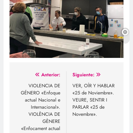
Navegación
Anterior:
Siguiente:
de
VIOLENCIA DE
VER, OÍR Y HABLAR
GÉNERO «Enfoque
«25 de Noviembre».
entradas
actual Nacional e
VEURE, SENTIR I
Internacional».
PARLAR «25 de
VIOLÈNCIA DE
Novembre».
GÈNERE
«Enfocament actual