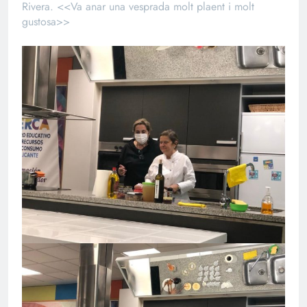
Rivera. <<Va anar una vesprada molt plaent i molt
gustosa>>