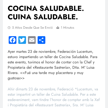
COCINA SALUDABLE.
CUINA SALUDABLE.
5 Años Desde Que Se Envió
1 Minutos
Facebook
Twitter
Email
Compartir
Ayer martes 23 de noviembre, Federación Lucentum,
estuvo impartiendo un taller de Cocina Saludable. Para
este evento, tuvimos el honor de contar con la Chef y
Propietaria del «Restaurante Sastrería», Dña. Mª Luisa
Rivera. <<Fué una tarde muy placentera y muy
gustosa>>
Ahir dimarts 23 de novembre, Federació *Lucentum, va
estar impartint un taller de Cuina Saludable. Per a este
esdeveniment, vam tindre l’honor de comptar amb la Xef
i Propietària del «Restaurant Sastrería», Sra. Mª Luisa