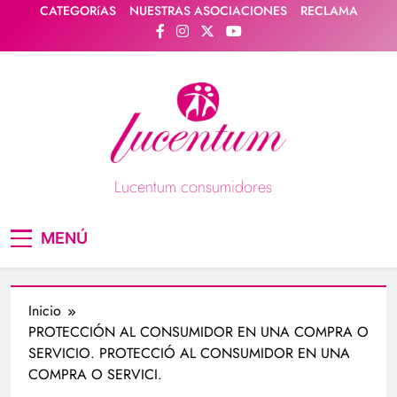
Saltar
CATEGORíAS
NUESTRAS ASOCIACIONES
RECLAMA
al
contenido
Lucentum consumidores
Asociación de consumidores / consumidoras
MENÚ
Lucentum
Inicio
PROTECCIÓN AL CONSUMIDOR EN UNA COMPRA O
SERVICIO. PROTECCIÓ AL CONSUMIDOR EN UNA
COMPRA O SERVICI.