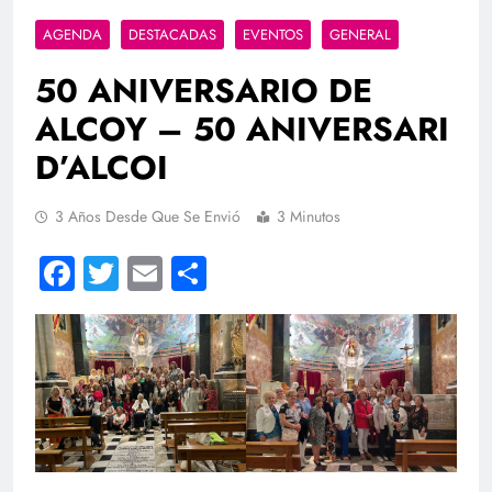
AGENDA
DESTACADAS
EVENTOS
GENERAL
50 ANIVERSARIO DE
ALCOY – 50 ANIVERSARI
D’ALCOI
3 Años Desde Que Se Envió
3 Minutos
Facebook
Twitter
Email
Compartir