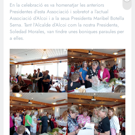
En la celebració es va homenatjar les anteriors
Presidentes d’esta Associació i sobretot a l’actual
Associació d’Alcoi i a la seua Presidenta Maribel Botella
Serna. Tant l’Alcalde d’Alcoi com la nostra Presidenta,
Soledad Morales, van tindre unes boniques paraules per
a elles.