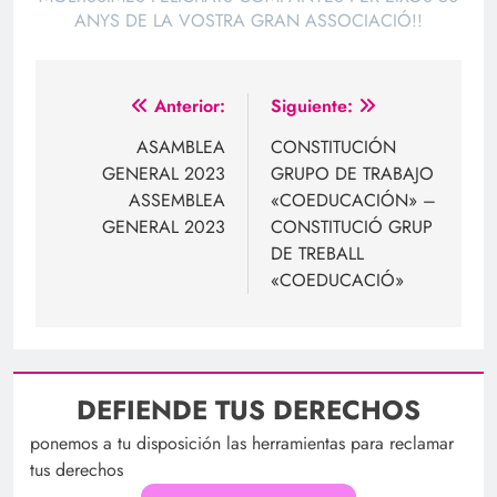
ANYS DE LA VOSTRA GRAN ASSOCIACIÓ!!
Navegación
Anterior:
Siguiente:
de
ASAMBLEA
CONSTITUCIÓN
GENERAL 2023
GRUPO DE TRABAJO
entradas
ASSEMBLEA
«COEDUCACIÓN» –
GENERAL 2023
CONSTITUCIÓ GRUP
DE TREBALL
«COEDUCACIÓ»
DEFIENDE TUS DERECHOS
ponemos a tu disposición las herramientas para reclamar
tus derechos