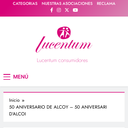
Saltar
CATEGORíAS
NUESTRAS ASOCIACIONES
RECLAMA
al
contenido
Lucentum consumidores
Asociación de consumidores / consumidoras
MENÚ
Lucentum
Inicio
50 ANIVERSARIO DE ALCOY – 50 ANIVERSARI
D’ALCOI