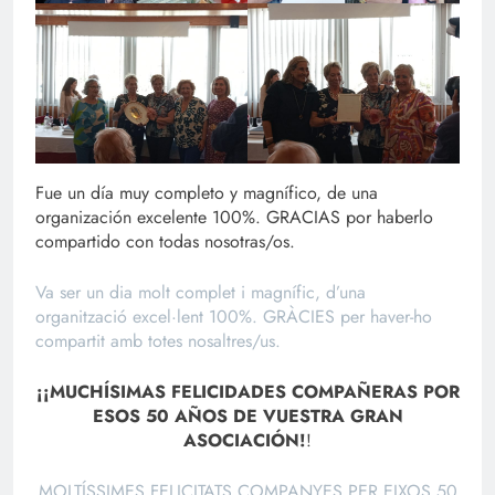
Fue un día muy completo y magnífico, de una
organización excelente 100%. GRACIAS por haberlo
compartido con todas nosotras/os.
Va ser un dia molt complet i magnífic, d’una
organització excel·lent 100%. GRÀCIES per haver-ho
compartit amb totes nosaltres/us.
¡¡MUCHÍSIMAS FELICIDADES COMPAÑERAS POR
ESOS 50 AÑOS DE VUESTRA GRAN
ASOCIACIÓN!
!
MOLTÍSSIMES FELICITATS COMPANYES PER EIXOS 50