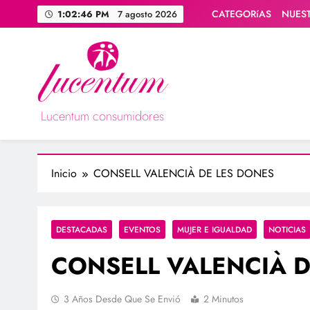
Saltar
CATEGORíAS
NUES
1:02:47 PM
7 agosto 2026
al
contenido
Lucentum consumidores
Asociación de consumidores / consumidoras Lucentum
Inicio
CONSELL VALENCIÀ DE LES DONES
DESTACADAS
EVENTOS
MUJER E IGUALDAD
NOTICIAS
CONSELL VALENCIÀ D
3 Años Desde Que Se Envió
2 Minutos