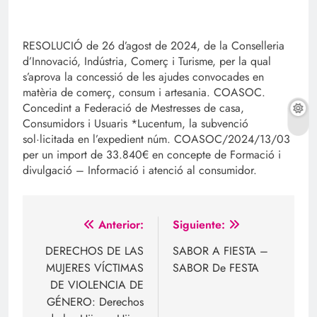
RESOLUCIÓ de 26 d’agost de 2024, de la Conselleria
d’Innovació, Indústria, Comerç i Turisme, per la qual
s’aprova la concessió de les ajudes convocades en
matèria de comerç, consum i artesania. COASOC.
Concedint a Federació de Mestresses de casa,
Consumidors i Usuaris *Lucentum, la subvenció
sol·licitada en l’expedient núm. COASOC/2024/13/03
per un import de 33.840€ en concepte de Formació i
divulgació – Informació i atenció al consumidor.
Navegación
Anterior:
Siguiente:
de
DERECHOS DE LAS
SABOR A FIESTA –
MUJERES VÍCTIMAS
SABOR De FESTA
entradas
DE VIOLENCIA DE
GÉNERO: Derechos