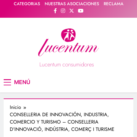
Saltar
CATEGORíAS
NUESTRAS ASOCIACIONES
RECLAMA
al
contenido
Lucentum consumidores
Asociación de consumidores / consumidoras
MENÚ
Lucentum
Inicio
CONSELLERIA DE INNOVACIÓN, INDUSTRIA,
COMERCIO Y TURISMO – CONSELLERIA
D’INNOVACIÓ, INDÚSTRIA, COMERÇ I TURISME