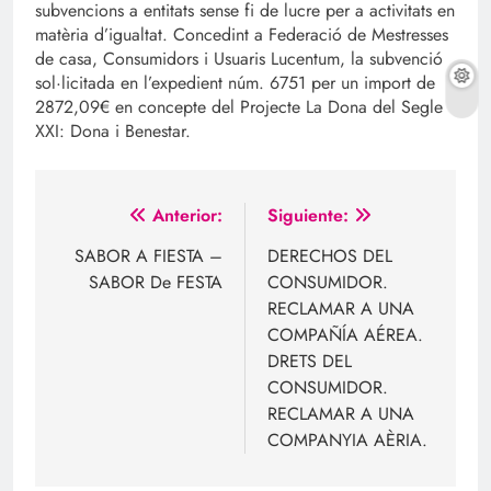
subvencions a entitats sense fi de lucre per a activitats en
matèria d’igualtat. Concedint a Federació de Mestresses
de casa, Consumidors i Usuaris Lucentum, la subvenció
sol·licitada en l’expedient núm. 6751 per un import de
2872,09€ en concepte del Projecte La Dona del Segle
XXI: Dona i Benestar.
Navegación
Anterior:
Siguiente:
de
SABOR A FIESTA –
DERECHOS DEL
SABOR De FESTA
CONSUMIDOR.
entradas
RECLAMAR A UNA
COMPAÑÍA AÉREA.
DRETS DEL
CONSUMIDOR.
RECLAMAR A UNA
COMPANYIA AÈRIA.