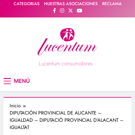
Saltar
CATEGORíAS
NUESTRAS ASOCIACIONES
RECLAMA
al
contenido
Lucentum consumidores
Asociación de consumidores / consumidoras
MENÚ
Lucentum
Inicio
DIPUTACIÓN PROVINCIAL DE ALICANTE –
IGUALDAD – DIPUTACIÓ PROVINCIAL D’ALACANT –
IGUALTAT