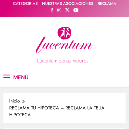
Saltar
CATEGORíAS
NUESTRAS ASOCIACIONES
RECLAMA
al
contenido
Lucentum consumidores
Asociación de consumidores / consumidoras
MENÚ
Lucentum
Inicio
RECLAMA TU HIPOTECA – RECLAMA LA TEUA
HIPOTECA