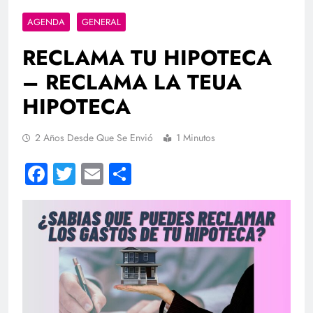
AGENDA
GENERAL
RECLAMA TU HIPOTECA
– RECLAMA LA TEUA
HIPOTECA
2 Años Desde Que Se Envió
1 Minutos
Facebook
Twitter
Email
Compartir