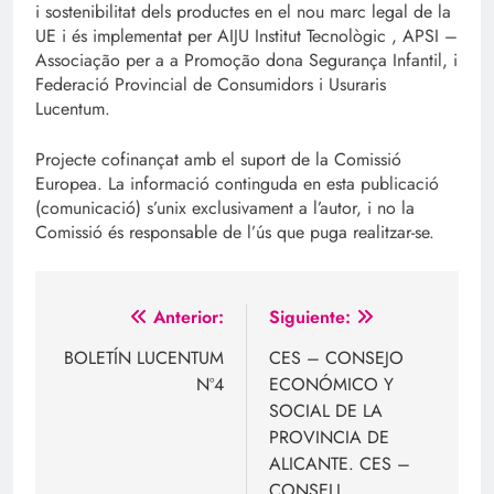
i sostenibilitat dels productes en el nou marc legal de la
UE i és implementat per AIJU Institut Tecnològic , APSI –
Associação per a a Promoção dona Segurança Infantil, i
Federació Provincial de Consumidors i Usuraris
Lucentum.
Projecte cofinançat amb el suport de la Comissió
Europea. La informació continguda en esta publicació
(comunicació) s’unix exclusivament a l’autor, i no la
Comissió és responsable de l’ús que puga realitzar-se.
Navegación
Anterior:
Siguiente:
de
BOLETÍN LUCENTUM
CES – CONSEJO
Nº4
ECONÓMICO Y
entradas
SOCIAL DE LA
PROVINCIA DE
ALICANTE. CES –
CONSELL