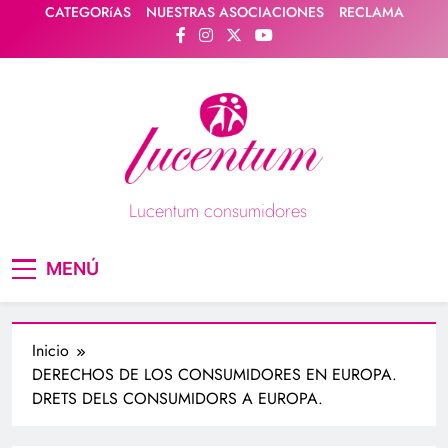
Saltar
CATEGORíAS
NUESTRAS ASOCIACIONES
RECLAMA
al
contenido
Lucentum consumidores
Asociación de consumidores / consumidoras
MENÚ
Lucentum
Inicio
DERECHOS DE LOS CONSUMIDORES EN EUROPA.
DRETS DELS CONSUMIDORS A EUROPA.