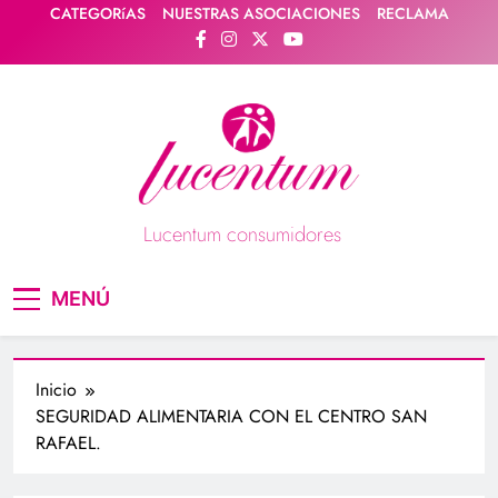
Saltar
CATEGORíAS
NUESTRAS ASOCIACIONES
RECLAMA
al
contenido
Lucentum consumidores
Asociación de consumidores / consumidoras
MENÚ
Lucentum
Inicio
SEGURIDAD ALIMENTARIA CON EL CENTRO SAN
RAFAEL.