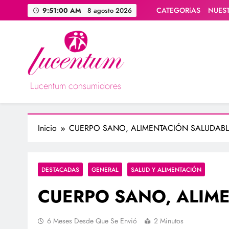
Saltar
CATEGORíAS
NUES
9:51:01 AM
8 agosto 2026
al
contenido
Lucentum consumidores
Asociación de consumidores / consumidoras Lucentum
Inicio
CUERPO SANO, ALIMENTACIÓN SALUDABL
DESTACADAS
GENERAL
SALUD Y ALIMENTACIÓN
CUERPO SANO, ALIM
6 Meses Desde Que Se Envió
2 Minutos