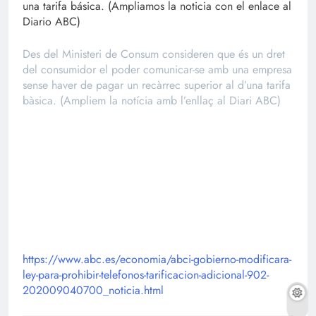
una tarifa básica. (Ampliamos la noticia con el enlace al
Diario ABC)
Des del Ministeri de Consum consideren que és un dret
del consumidor el poder comunicar-se amb una empresa
sense haver de pagar un recàrrec superior al d’una tarifa
bàsica. (Ampliem la notícia amb l’enllaç al Diari ABC)
https://www.abc.es/economia/abci-gobierno-modificara-
ley-para-prohibir-telefonos-tarificacion-adicional-902-
202009040700_noticia.html