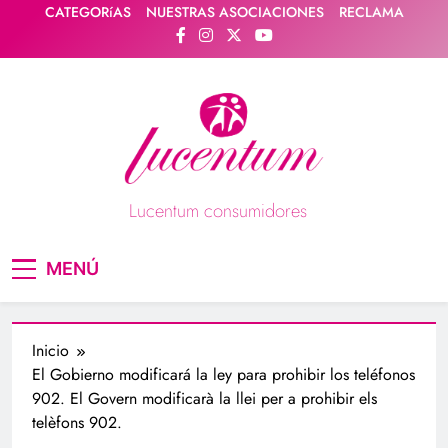
Saltar
CATEGORíAS
NUESTRAS ASOCIACIONES
RECLAMA
al
contenido
Lucentum consumidores
Asociación de consumidores / consumidoras
MENÚ
Lucentum
Inicio
El Gobierno modificará la ley para prohibir los teléfonos
902. El Govern modificarà la llei per a prohibir els
telèfons 902.