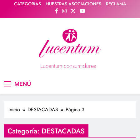
Saltar
CATEGORíAS
NUESTRAS ASOCIACIONES
RECLAMA
al
contenido
Lucentum consumidores
Asociación de consumidores / consumidoras
MENÚ
Lucentum
Inicio
DESTACADAS
Página 3
Categoría:
DESTACADAS