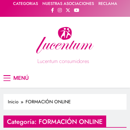
Saltar
CATEGORíAS
NUESTRAS ASOCIACIONES
RECLAMA
al
contenido
Lucentum consumidores
Asociación de consumidores / consumidoras
MENÚ
Lucentum
Inicio
FORMACIÓN ONLINE
Categoría:
FORMACIÓN ONLINE