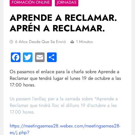
FORMACIÓN ONLINE
JORNADAS
APRENDE A RECLAMAR.
APRÉN A RECLAMAR.
6 Años Desde Que Se Envió
1 Minutos
Facebook
Twitter
Email
Compartir
Os pasamos el enlace para la charla sobre Aprende a
Reclamar que tendrá lugar el lunes 19 de octubre a las
17:00 horas.
Us passem l’enllaç per a la xarrada sobre *Aprende a
Reclamar que tindrà lloc el dilluns 19 d’octubre a les
17.00 hores.
https://meetingsemea28.webex.com/meetingsemea28-
es/j.php?