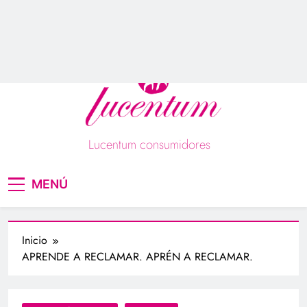
Saltar
CATEGORíAS
NUESTRAS ASOCIACIONES
RECLAMA
al
contenido
Lucentum consumidores
Asociación de consumidores / consumidoras
MENÚ
Lucentum
Inicio
APRENDE A RECLAMAR. APRÉN A RECLAMAR.