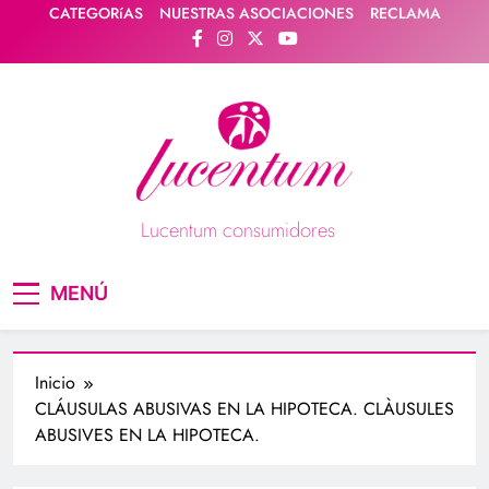
Saltar
CATEGORíAS
NUESTRAS ASOCIACIONES
RECLAMA
al
contenido
Lucentum consumidores
Asociación de consumidores / consumidoras
MENÚ
Lucentum
Inicio
CLÁUSULAS ABUSIVAS EN LA HIPOTECA. CLÀUSULES
ABUSIVES EN LA HIPOTECA.