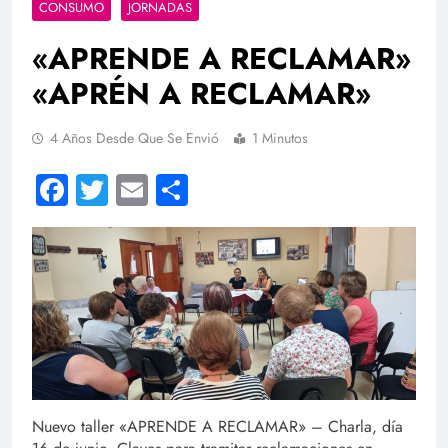
CONSUMO
JORNADAS
«APRENDE A RECLAMAR»
«APRÉN A RECLAMAR»
4 Años Desde Que Se Envió
1 Minutos
Facebook
Twitter
Email
Compartir
Nuevo taller «APRENDE A RECLAMAR» – Charla, día