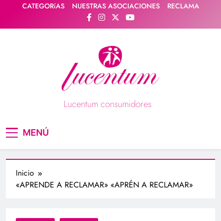
Saltar
CATEGORíAS
NUESTRAS ASOCIACIONES
RECLAMA
al
contenido
Lucentum consumidores
Asociación de consumidores / consumidoras
MENÚ
Lucentum
Inicio
«APRENDE A RECLAMAR» «APRÉN A RECLAMAR»