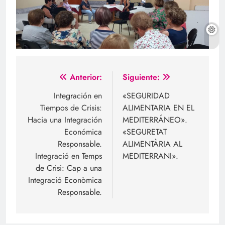
Navegación
Anterior:
Siguiente:
de
Integración en
«SEGURIDAD
Tiempos de Crisis:
ALIMENTARIA EN EL
entradas
Hacia una Integración
MEDITERRÁNEO».
Económica
«SEGURETAT
Responsable.
ALIMENTÀRIA AL
Integració en Temps
MEDITERRANI».
de Crisi: Cap a una
Integració Econòmica
Responsable.