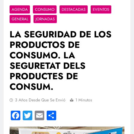
AGENDA
CONSUMO
DESTACADAS
EVENTOS
GENERAL
JORNADAS
LA SEGURIDAD DE LOS
PRODUCTOS DE
CONSUMO. LA
SEGURETAT DELS
PRODUCTES DE
CONSUM.
3 Años Desde Que Se Envió
1 Minutos
Facebook
Twitter
Email
Compartir