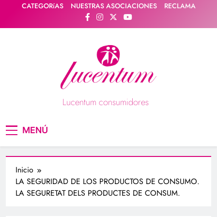
Saltar
CATEGORíAS
NUESTRAS ASOCIACIONES
RECLAMA
al
contenido
Lucentum consumidores
Asociación de consumidores / consumidoras
MENÚ
Lucentum
Inicio
LA SEGURIDAD DE LOS PRODUCTOS DE CONSUMO.
LA SEGURETAT DELS PRODUCTES DE CONSUM.