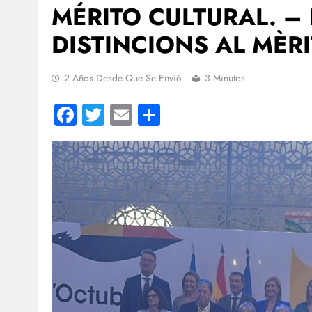
MÉRITO CULTURAL. – 
DISTINCIONS AL MÈRI
2 Años Desde Que Se Envió
3 Minutos
Facebook
Twitter
Email
Compartir