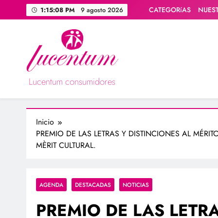
Saltar
CATEGORíAS
NUES
1:15:09 PM
9 agosto 2026
al
contenido
Lucentum consumidores
Asociación de consumidores / consumidoras Lucentum
Inicio
PREMIO DE LAS LETRAS Y DISTINCIONES AL MÉRITO
MÈRIT CULTURAL.
AGENDA
DESTACADAS
NOTICIAS
PREMIO DE LAS LETRA