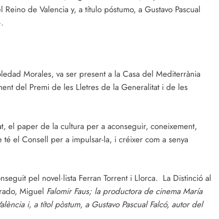
l Reino de Valencia y, a título póstumo, a Gustavo Pascual
.
ledad Morales, va ser present a la Casa del Mediterrània
ament del Premi de les Lletres de la Generalitat i de les
at, el paper de la cultura per a aconseguir, coneixement,
ue té el Consell per a impulsar-la, i créixer com a senya
nseguit pel novel·lista Ferran Torrent i Llorca. La Distinció al
Prado, Miguel
Falomir Faus; la productora de cinema María
ència i, a títol pòstum, a Gustavo Pascual Falcó, autor del