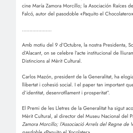
cine María Zamora Morcillo; la Asociación Raíces de
Falcó, autor del pasodoble «Paquito el Chocolatero»
………………..
Amb motiu del 9 d’Octubre, la nostra Presidenta, So
d’Alacant, on se celebre l’acte institucional de lliur
Distincions al Mèrit Cultural.
Carlos Mazón, president de la Generalitat, ha elogi
llibertat i cohesió social. I el paper tan important q
d’identitat, desenrotllament i prosperitat”.
El Premi de les Lletres de la Generalitat ha sigut aco
Mèrit Cultural, al director del Museu Nacional del 
Zamora Morcillo; l’Associació Arrels del Regne de Val
pasdoble «
Paquito el Xocolater».