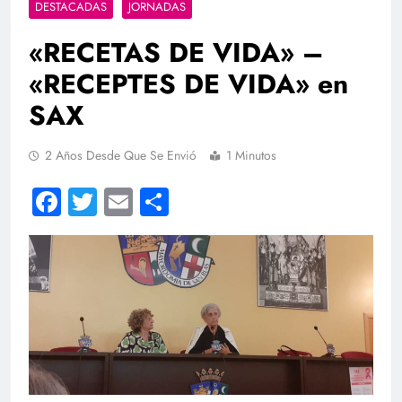
DESTACADAS
JORNADAS
«RECETAS DE VIDA» –
«RECEPTES DE VIDA» en
SAX
2 Años Desde Que Se Envió
1 Minutos
Facebook
Twitter
Email
Compartir