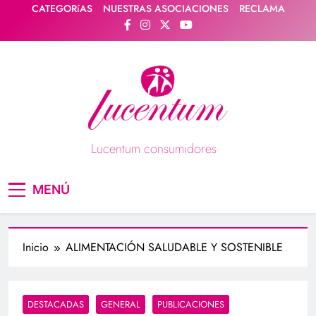
Saltar
CATEGORíAS
NUESTRAS ASOCIACIONES
RECLAMA
al
contenido
Lucentum consumidores
Asociación de consumidores / consumidoras
MENÚ
Lucentum
Inicio
ALIMENTACIÓN SALUDABLE Y SOSTENIBLE
DESTACADAS
GENERAL
PUBLICACIONES