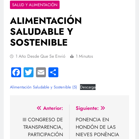
SALUD Y ALIMENTACIÓN
ALIMENTACIÓN
SALUDABLE Y
SOSTENIBLE
1 Año Desde Que Se Envió
1 Minutos
Facebook
Twitter
Email
Compartir
Alimentación Saludable y Sostenible (5)
Descarga
Navegación
Anterior:
Siguiente:
de
III CONGRESO DE
PONENCIA EN
TRANSPARENCIA,
HONDÓN DE LAS
entradas
PARTICIPACIÓN
NIEVES PONÈNCIA