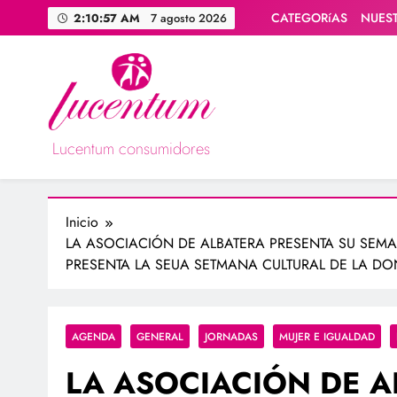
Saltar
CATEGORíAS
NUES
2:10:59 AM
7 agosto 2026
al
contenido
Lucentum consumidores
Asociación de consumidores / consumidoras Lucentum
Inicio
LA ASOCIACIÓN DE ALBATERA PRESENTA SU SEMAN
PRESENTA LA SEUA SETMANA CULTURAL DE LA DO
AGENDA
GENERAL
JORNADAS
MUJER E IGUALDAD
LA ASOCIACIÓN DE A