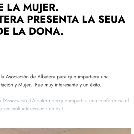
 LA MUJER.
ATERA PRESENTA LA SEUA
DE LA DONA.
la Asociación de Albatera para que impartiera una
tación y Mujer. Fue muy interesante y un éxito.
 l’Associació d’Albatera perquè impartira una conferència el
 ser molt interessant i un èxit.