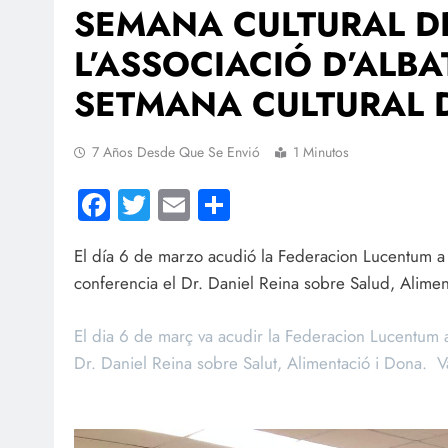
SEMANA CULTURAL DE
L’ASSOCIACIÓ D’ALB
SETMANA CULTURAL 
7 Años Desde Que Se Envió
1 Minutos
Facebook
Twitter
Email
Compartir
El día 6 de marzo acudió la Federacion Lucentum a 
conferencia el Dr. Daniel Reina sobre Salud, Alimen
El dia 6 de març va acudir la Federacion Lucentum a
Dr. Daniel Reina sobre Salut, Alimentació i Dona. Va