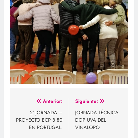
Navegación
Anterior:
Siguiente:
de
2ª JORNADA –
JORNADA TÉCNICA
PROYECTO ECP 8 80
DOP UVA DEL
entradas
EN PORTUGAL.
VINALOPÓ