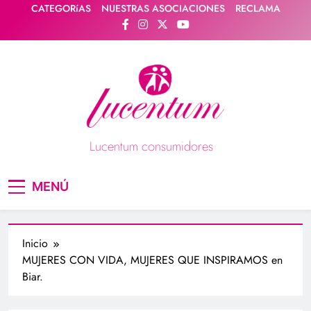
Saltar
CATEGORíAS
NUESTRAS ASOCIACIONES
RECLAMA
al
contenido
Lucentum consumidores
Asociación de consumidores / consumidoras
MENÚ
Lucentum
Inicio
MUJERES CON VIDA, MUJERES QUE INSPIRAMOS en
Biar.