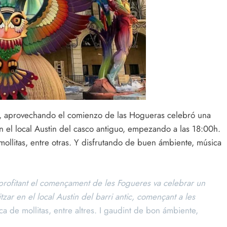
provechando el comienzo de las Hogueras celebró una
n el local Austin del casco antiguo, empezando a las 18:00h.
ollitas, entre otras. Y disfrutando de buen ámbiente, música
ofitant el començament de les Fogueres va celebrar un
zar en el local Austin del barri antic, començant a les
a de mollitas, entre altres. I gaudint de bon ámbiente,