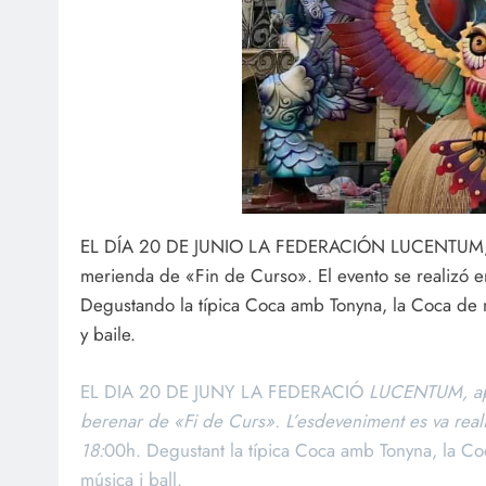
EL DÍA 20 DE JUNIO LA FEDERACIÓN LUCENTUM, a
merienda de «Fin de Curso». El evento se realizó e
Degustando la típica Coca amb Tonyna, la Coca de m
y baile.
EL DIA 20 DE JUNY LA FEDERACIÓ
LUCENTUM, apr
berenar de «Fi de Curs». L’esdeveniment es va realit
18:
00h. Degustant la típica Coca amb Tonyna, la Coc
música i ball.