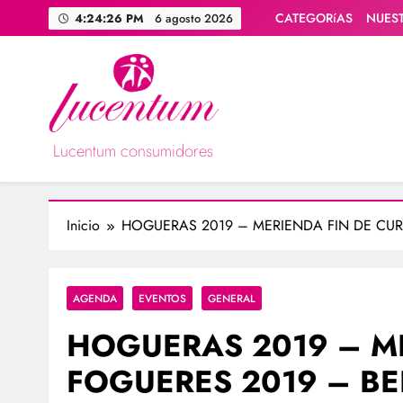
Saltar
CATEGORíAS
NUES
4:24:28 PM
6 agosto 2026
al
contenido
Lucentum consumidores
Asociación de consumidores / consumidoras Lucentum
Inicio
HOGUERAS 2019 – MERIENDA FIN DE CUR
AGENDA
EVENTOS
GENERAL
HOGUERAS 2019 – M
FOGUERES 2019 – BE