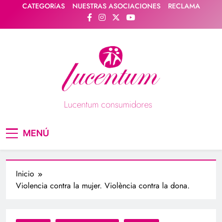
Saltar
CATEGORíAS
NUESTRAS ASOCIACIONES
RECLAMA
al
contenido
Lucentum consumidores
Asociación de consumidores / consumidoras
MENÚ
Lucentum
Inicio
Violencia contra la mujer. Violència contra la dona.