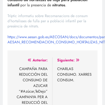
infantil
por la presencia de
nitratos
.
Tríptic informatiu sobre Recomanacions de consum
d’hortalisses de fulla per a població infantil per la
presència de nitrats.
https://www.aesan.gob.es/AECOSAN/docs/documentos/par
AESAN_RECOMENDACION_CONSUMO_HORTALIZAS_NITR
Navegación
Anterior:
Siguiente:
de
CAMPAÑA PARA
CHARLAS
REDUCCIÓN DEL
CONSUMO. XARRES
entradas
CONSUMO DE
CONSUM.
AZUCAR
“#Azúcar,TeDejo”
CAMPANYA PER A
REDUCCIÓ DEL