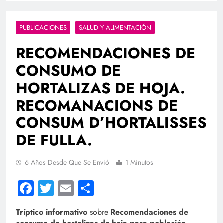
PUBLICACIONES
SALUD Y ALIMENTACIÓN
RECOMENDACIONES DE
CONSUMO DE
HORTALIZAS DE HOJA.
RECOMANACIONS DE
CONSUM D’HORTALISSES
DE FULLA.
6 Años Desde Que Se Envió
1 Minutos
Facebook
Twitter
Email
Compartir
Tríptico informativo
sobre
Recomendaciones de
consumo de hortalizas de hoja para población