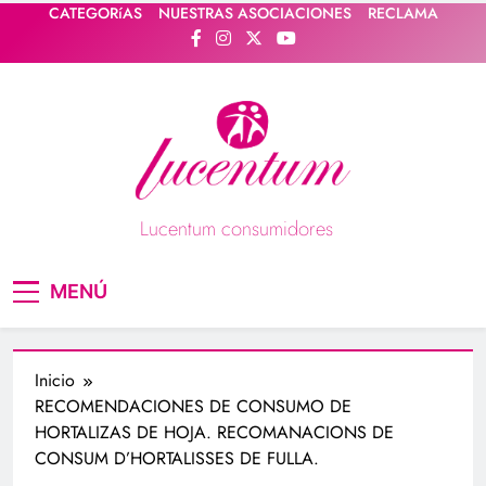
Saltar
CATEGORíAS
NUESTRAS ASOCIACIONES
RECLAMA
al
contenido
Lucentum consumidores
Asociación de consumidores / consumidoras
MENÚ
Lucentum
Inicio
RECOMENDACIONES DE CONSUMO DE
HORTALIZAS DE HOJA. RECOMANACIONS DE
CONSUM D’HORTALISSES DE FULLA.