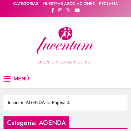
Saltar
CATEGORíAS
NUESTRAS ASOCIACIONES
RECLAMA
al
contenido
Lucentum consumidores
Asociación de consumidores / consumidoras
MENÚ
Lucentum
Inicio
AGENDA
Página 4
Categoría:
AGENDA