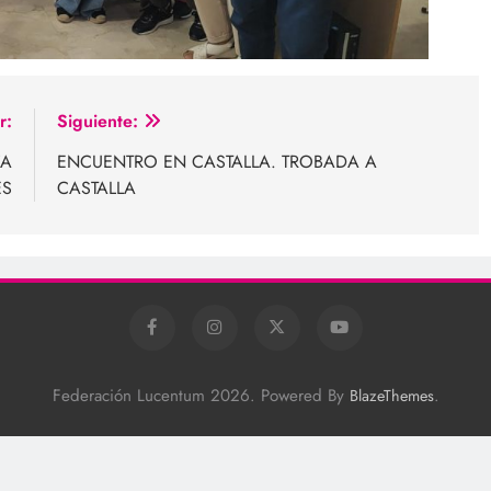
r:
Siguiente:
FA
ENCUENTRO EN CASTALLA. TROBADA A
ES
CASTALLA
Federación Lucentum 2026. Powered By
.
BlazeThemes