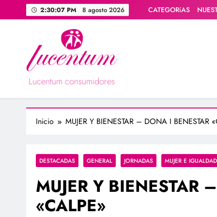
Saltar
CATEGORíAS
NUES
2:30:08 PM
8 agosto 2026
al
contenido
Lucentum consumidores
Asociación de consumidores / consumidoras Lucentum
Inicio
MUJER Y BIENESTAR – DONA I BENESTAR 
DESTACADAS
GENERAL
JORNADAS
MUJER E IGUALDAD
MUJER Y BIENESTAR 
«CALPE»