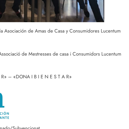
la Asociación de Amas de Casa y Consumidores Lucentum
’Associació de Mestresses de casa i Consumidors Lucentum
A R» – «DONA I B I E N E S T A R»
nado/Subvencionat