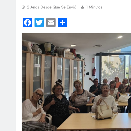
2 Años Desde Que Se Envió
1 Minutos
Facebook
Twitter
Email
Compartir