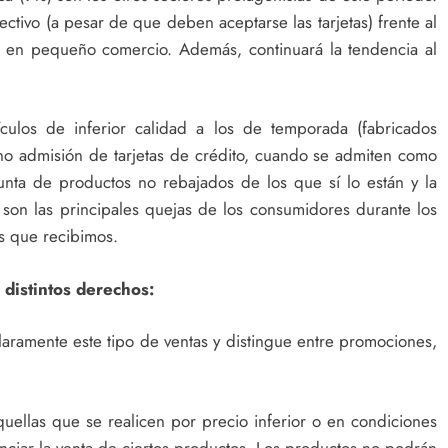
tivo (a pesar de que deben aceptarse las tarjetas) frente al
za en pequeño comercio. Además, continuará la tendencia al
ículos de inferior calidad a los de temporada (fabricados
a no admisión de tarjetas de crédito, cuando se admiten como
unta de productos no rebajados de los que sí lo están y la
, son las principales quejas de los consumidores durante los
s que recibimos.
 distintos derechos:
laramente este tipo de ventas y distingue entre promociones,
uellas que se realicen por precio inferior o en condiciones
enciar la venta de ciertos productos. Los productos no podrán