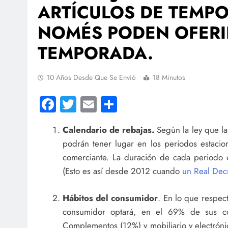
ARTÍCULOS DE TEMPO
NOMÉS PODEN OFERIR
TEMPORADA.
10 Años Desde Que Se Envió
18 Minutos
Facebook
Twitter
Email
Compartir
Calendario de rebajas.
Según la ley que la
podrán tener lugar en los periodos estacio
comerciante. La duración de cada periodo 
(Esto es así desde 2012 cuando
un Real Dec
Hábitos del consumidor
. En lo que respec
consumidor optará, en el 69% de sus co
Complementos (12%) y mobiliario y electrónic