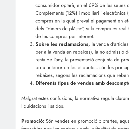
consumidor optarà, en el 69% de les seues co
Complements (12%) i mobiliari i electrònica (
compres en la qual preval el pagament en efe
dels “diners de plàstic”, si la compra es real
de les compres per Internet.
Sobre les reclamacions,
la venda d’article
per a la venda en rebaixes), la no admissió 
resta de l’any, la presentació conjunta de pro
preu anterior en les etiquetes, són les princ
rebaixes, segons les reclamacions que rebe
Diferents tipus de vendes amb descompte 
Malgrat estes confusions, la normativa regula claram
liquidacions i saldos.
Promoció:
Són vendes en promoció o ofertes, aquel
favorables que les habituals amb la finalitat de pot