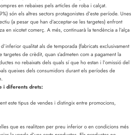
mpres en rebaixes pels articles de roba i calçat.
9%) són els altres sectors protagonistes d’este període. Unes
ctiu (a pesar que han d’acceptar-se les targetes) enfront
itza en xicotet comerç. A més, continuarà la tendència a l’alça
s d’inferior qualitat als de temporada (fabricats exclusivament
de targetes de crèdit, quan s’admeten com a pagament la
ductes no rebaixats dels quals sí que ho estan i l’omissió del
ipals queixes dels consumidors durant els períodes de
m.
i diferents drets:
ent este tipus de vendes i distingix entre promocions,
les que es realitzen per preu inferior o en condicions més
enciar la venda d’uns certs productes. Els productes no