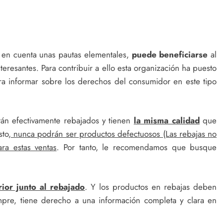
ne en cuenta unas pautas elementales,
puede beneficiarse
al
eresantes. Para contribuir a ello esta organización ha puesto
a informar sobre los derechos del consumidor en este tipo
án efectivamente rebajados y tienen
la misma calidad
que
sto,
nunca podrán ser productos defectuosos (Las rebajas no
ra estas ventas
. Por tanto, le recomendamos que busque
rior junto al rebajado
. Y los productos en rebajas deben
mpre, tiene derecho a una información completa y clara en