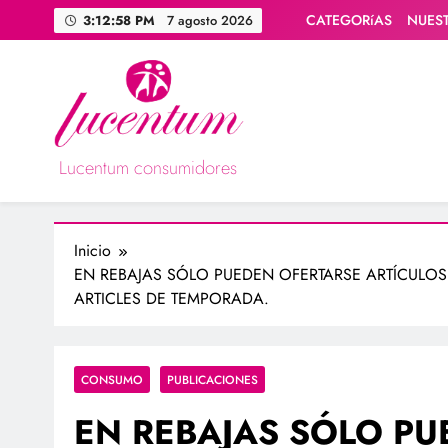
Saltar
CATEGORíAS
NUES
3:12:59 PM
7 agosto 2026
al
contenido
Lucentum consumidores
Asociación de consumidores / consumidoras Lucentum
Inicio
EN REBAJAS SÓLO PUEDEN OFERTARSE ARTÍCULOS
ARTICLES DE TEMPORADA.
CONSUMO
PUBLICACIONES
EN REBAJAS SÓLO PU