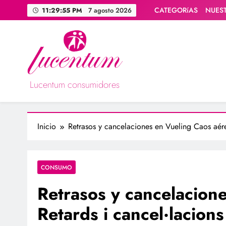
Saltar
CATEGORíAS
NUES
11:29:56 PM
7 agosto 2026
al
contenido
Lucentum consumidores
Asociación de consumidores / consumidoras Lucentum
Inicio
Retrasos y cancelaciones en Vueling Caos aére
CONSUMO
Retrasos y cancelacion
Retards i cancel·lacion