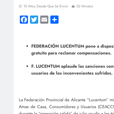
10 Años Desde Que Se Envió
52 Minutos
Facebook
Twitter
Email
Compartir
FEDERACIÓN LUCENTUM pone a disposici
gratuito para reclamar compensaciones.
F. LUCENTUM aplaude las sanciones contr
usuarios de los inconvenientes sufridos.
La Federación Provincial de Alicante “Lucentum” 
Amas de Casa, Consumidores y Usuarios (CEACCU) 
durante la “operación salida” de julio acudir a los