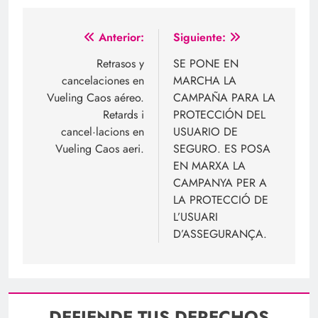
Navegación
Anterior:
Siguiente:
de
Retrasos y
SE PONE EN
cancelaciones en
MARCHA LA
entradas
Vueling Caos aéreo.
CAMPAÑA PARA LA
Retards i
PROTECCIÓN DEL
cancel·lacions en
USUARIO DE
Vueling Caos aeri.
SEGURO. ES POSA
EN MARXA LA
CAMPANYA PER A
LA PROTECCIÓ DE
L’USUARI
D’ASSEGURANÇA.
DEFIENDE TUS DERECHOS