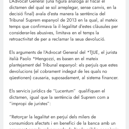
L’Advocat General (una figura anàloga al fiscal el
dictamen del qual se sol arreplegar, sense canvis, en la
decisió final) avala d’esta manera la sentència del
Tribunal Suprem espanyol de 2013 en la qual, al mateix
temps que confirmava la il·legalitat d’estes clàusules per
considerar-les abusives, limitava en el temps la
retroactivitat de per a reclamar la seua devolució.
Els arguments de l’Advocat General del *TJUE, el jurista
italià Paolo *Mengozzi, es basen en el mateix
plantejament del Tribunal espanyol: els perjuís que estes
devolucions (el cobrament indegut de les quals no
qüestionen) causaria, suposadament, al sistema financer.
Els servicis jurídics de “Lucentum” qualifiquen el
dictamen, igual que la sentència del Suprem com a
“impropi de juristes”:
“Retorçar la legalitat en perjuí dels milers de
consumidors afectats i en benefici de la banca amb un