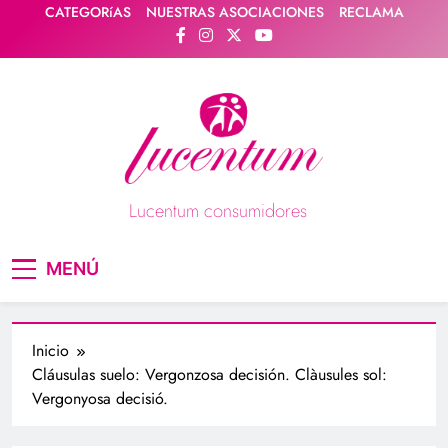
Saltar
CATEGORíAS
NUESTRAS ASOCIACIONES
RECLAMA
al
contenido
Lucentum consumidores
Asociación de consumidores / consumidoras
MENÚ
Lucentum
Inicio
Cláusulas suelo: Vergonzosa decisión. Clàusules sol:
Vergonyosa decisió.