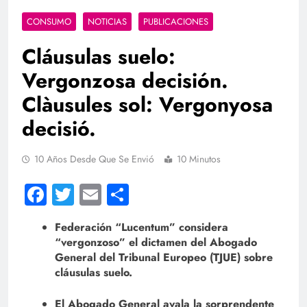
CONSUMO
NOTICIAS
PUBLICACIONES
Cláusulas suelo:
Vergonzosa decisión.
Clàusules sol: Vergonyosa
decisió.
10 Años Desde Que Se Envió
10 Minutos
Facebook
Twitter
Email
Compartir
Federación “Lucentum” considera
“vergonzoso” el dictamen del Abogado
General del Tribunal Europeo (TJUE) sobre
cláusulas suelo.
El Abogado General avala la sorprendente