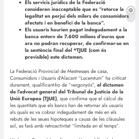
Els servicis jurídics de la Federació
consideren inacceptable que es “retorce la
legalitat en perjuí dels milers de consumidors
afectats i en benefici de la banca”.
Els usuaris haurien pagat indegudament a la
banca entorn de 7.600 milions d’euros que
ara no podran recuperar, de confirmar-se en
la sentència final del *TJUE (com és
previsible) este dictamen.
La Federació Provincial de Mestresses de casa,
Consumidors i Usuaris d’Alacant “Lucemtum” ha criticat
durament, qualificant-ho de “vergonyós”,
el dictamen
de l’advocat general del Tribunal de Justícia de la
Unió Europea (TJUE)
, que confirma que el càlcul de
les quantitats que els bancs han de retornar als usuaris
als quals es va cobrar indegudament de més en els
rebuts de les seues hipoteques a causa de les clàusules
sol, es farà amb retroactivitat “limitada en el temps”.