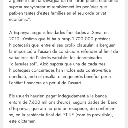
argument com la salvaguarda de l’orde públic econòmic
suposa menysprear miserablement les penúries que
patixen tantes d’estes famílies en el seu orde privat
econòmic”.
A Espanya, segons les dades facilitades al Senat en
2010, s’estima que hi ha a prop 1.700.000 préstecs
hipotecaris que, entre el seu prolix clausulat, alberguen
la imposició a l’usuari de condicions referides al límit de
variacions de l’interés variable: les denominades
“clàusules sol”. Això suposa que una de cada tres
hipoteques concertades han inclòs esta controvertida
condició, amb el resultat d’un generós benefici per a
l’entitat financera en perjuí de l’usuari.
Els usuaris haurien pagat indegudament a la banca
entorn de 7.600 milions d’euros, segons dades del Banc
d’Espanya, que ara no podran recuperar, de confirmar-
se, en la sentència final del *TJUE (com és previsible),
este dictamen.