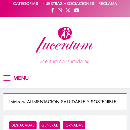
Saltar
CATEGORíAS
NUESTRAS ASOCIACIONES
RECLAMA
al
contenido
Lucentum consumidores
Asociación de consumidores / consumidoras
MENÚ
Lucentum
Inicio
ALIMENTACIÓN SALUDABLE Y SOSTENIBLE
DESTACADAS
GENERAL
JORNADAS