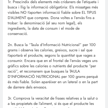
1r. Prescindix dels elements més cridaners de l’etiqueta i
busca i llig la informació obligatòria: Els missatges més
visibles NO t’aporten informació fiable sobre EL TIPUS
D’ALIMENT que compres. Dona voltes a l’envàs fins a
trobar: la denominació (el seu nom legal), els
ingredients, la data de consum i el mode de
conservació.
2n. Busca la “Taula d’Informació Nutricional” per 100
grams i observa les calories, greixos, sucre i sal que
t’aportarà el producte, segons la quantitat que vages a
consumir. Encara que en el frontal de l’envàs veges uns
gràfics sobre les calories o nutrients del producte “per
ració”, et recomanem que busques la TAULA
D’INFORMACIÓ NUTRICIONAL per 100 grams perquè
és més fiable. Solen aparéixer en un lateral o en la part
de darrere dels envasos.
3r. Comprova la veracitat de frases relatives a la salut o
a les propietats de l’aliment, si és que el producte les