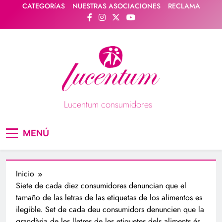
Saltar
CATEGORíAS
NUESTRAS ASOCIACIONES
RECLAMA
al
contenido
Lucentum consumidores
Asociación de consumidores / consumidoras
MENÚ
Lucentum
Inicio
Siete de cada diez consumidores denuncian que el
tamaño de las letras de las etiquetas de los alimentos es
ilegible. Set de cada deu consumidors denuncien que la
grandària de les lletres de les etiquetes dels aliments és