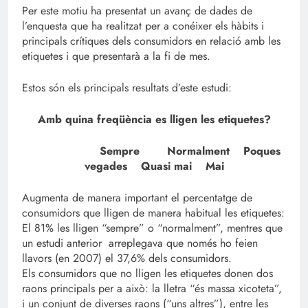
Per este motiu ha presentat un avanç de dades de
l’enquesta que ha realitzat per a conéixer els hàbits i
principals crítiques dels consumidors en relació amb les
etiquetes i que presentarà a la fi de mes.
Estos són els principals resultats d’este estudi:
Amb quina freqüència es lligen les etiquetes?
Sempre Normalment Poques
vegades Quasi mai Mai
Augmenta de manera important el percentatge de
consumidors que lligen de manera habitual les etiquetes:
El 81% les lligen “sempre” o “normalment”, mentres que
un estudi anterior arreplegava que només ho feien
llavors (en 2007) el 37,6% dels consumidors.
Els consumidors que no lligen les etiquetes donen dos
raons principals per a això: la lletra “és massa xicoteta”,
i un conjunt de diverses raons (“uns altres”), entre les