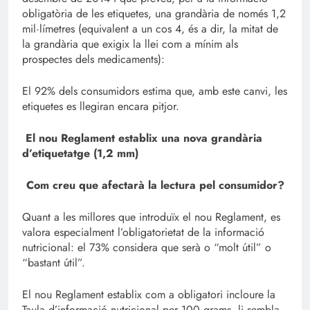
obligatòria de les etiquetes, una grandària de només 1,2
mil·límetres (equivalent a un cos 4, és a dir, la mitat de
la grandària que exigix la llei com a mínim als
prospectes dels medicaments):
El 92% dels consumidors estima que, amb este canvi, les
etiquetes es llegiran encara pitjor.
El nou Reglament establix una nova grandària
d’etiquetatge (1,2 mm)
Com creu que afectarà la lectura pel consumidor?
Quant a les millores que introduïx el nou Reglament, es
valora especialment l’obligatorietat de la informació
nutricional: el 73% considera que serà o “molt útil” o
“bastant útil”.
El nou Reglament establix com a obligatori incloure la
Taula d’informació nutricional per 100 grams. li sembla