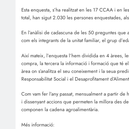
Esta enquesta, s’ha realitzat en les 17 CCAA i en l
total, han sigut 2.030 les persones enquestades, als
En l’anàlisi de cadascuna de les 50 preguntes que a
com els integrants de la unitat familiar, el grup d’eda
Així mateix, l’enquesta l’hem dividida en 4 àrees, l
compra, la tercera la informació i formació que té e
àrea on s’analitza el seu coneixement i la seua pred
Responsabilitat Social i el Desaprofitament d’Aliment
Com vam fer l’any passat, mensualment a partir de h
i dissenyant accions que permeten la millora des de
componen la cadena agroalimentària.
Més informació: