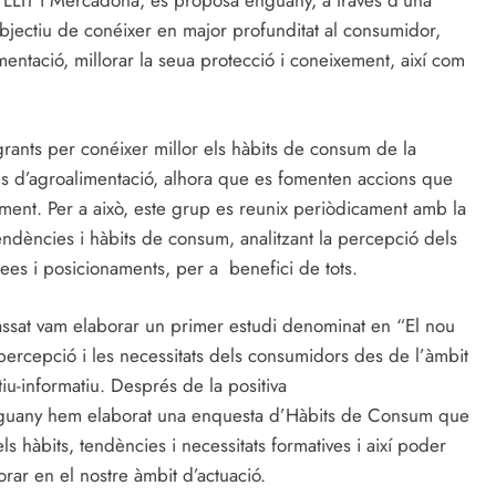
LIT i Mercadona, es proposa enguany, a través d’una
jectiu de conéixer en major profunditat al consumidor,
mentació, millorar la seua protecció i coneixement, així com
egrants per conéixer millor els hàbits de consum de la
es d’agroalimentació, alhora que es fomenten accions que
ement. Per a això, este grup es reunix periòdicament amb la
tendències i hàbits de consum, analitzant la percepció dels
dees i posicionaments, per a benefici de tots.
y passat vam elaborar un primer estudi denominat en “El nou
percepció i les necessitats dels consumidors des de l’àmbit
iu-informatiu. Després de la positiva
 enguany hem elaborat una enquesta d’Hàbits de Consum que
 hàbits, tendències i necessitats formatives i així poder
rar en el nostre àmbit d’actuació.