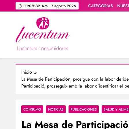
Saltar
CATEGORíAS
NUES
11:09:33 AM
7 agosto 2026
al
contenido
Lucentum consumidores
Asociación de consumidores / consumidoras Lucentum
Inicio
La Mesa de Participación, prosigue con la labor de ide
Participació, prosseguix amb la labor d’identificar el p
CONSUMO
NOTICIAS
PUBLICACIONES
SALUD Y ALIM
La Mesa de Participació