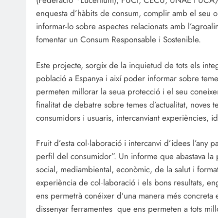
(Federació *Lucentum), FUCI, CECU, UNAE i UCA/L
enquesta d’hàbits de consum, complir amb el seu ob
informar-lo sobre aspectes relacionats amb l’agroali
fomentar un Consum Responsable i Sostenible.
Este projecte, sorgix de la inquietud de tots els int
població a Espanya i així poder informar sobre tem
permeten millorar la seua protecció i el seu coneix
finalitat de debatre sobre temes d’actualitat, noves 
consumidors i usuaris, intercanviant experiències, i
Fruit d’esta col·laboració i intercanvi d’idees l’an
perfil del consumidor”. Un informe que abastava la 
social, mediambiental, econòmic, de la salut i format
experiència de col·laboració i els bons resultats,
ens permetrà conéixer d’una manera més concreta els
dissenyar ferramentes que ens permeten a tots millo