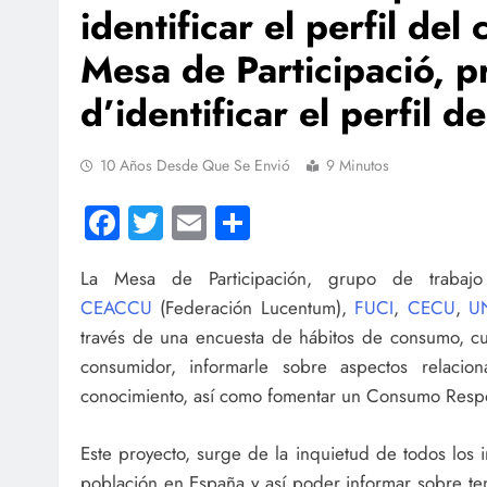
identificar el perfil de
Mesa de Participació, p
d’identificar el perfil 
10 Años Desde Que Se Envió
9 Minutos
Facebook
Twitter
Email
Compartir
La Mesa de Participación, grupo de trabajo 
CEACCU
(Federación Lucentum),
FUCI
,
CECU
,
U
través de una encuesta de hábitos de consumo, c
consumidor, informarle sobre aspectos relacio
conocimiento, así como fomentar un Consumo Respo
Este proyecto, surge de la inquietud de todos los
población en España y así poder informar sobre te