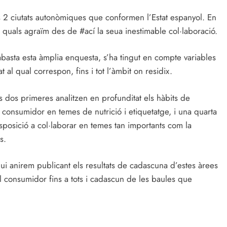
es 2 ciutats autonòmiques que conformen l’Estat espanyol. En
 quals agraïm des de #ací la seua inestimable col·laboració.
basta esta àmplia enquesta, s’ha tingut en compte variables
t al qual correspon, fins i tot l’àmbit on residix.
es dos primeres analitzen en profunditat els hàbits de
l consumidor en temes de nutrició i etiquetatge, i una quarta
isposició a col·laborar en temes tan importants com la
s.
ui anirem publicant els resultats de cadascuna d’estes àrees
l consumidor fins a tots i cadascun de les baules que