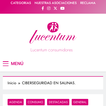
Saltar
CATEGORíAS
NUESTRAS ASOCIACIONES
RECLAMA
al
contenido
Lucentum consumidores
Asociación de consumidores / consumidoras
MENÚ
Lucentum
Inicio
CIBERSEGURIDAD EN SALINAS.
AGENDA
CONSUMO
DESTACADAS
GENERAL