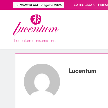
Saltar
CATEGORíAS
NUES
9:52:14 AM
7 agosto 2026
al
contenido
Lucentum consumidores
Asociación de consumidores / consumidoras Lucentum
Lucentum