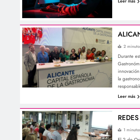
Leer más
ALICA
2 minuto
Durante est
Gastronómi
innovación
la gastron
responsab
Leer más
REDES
1 minuto
El 2 de Oc