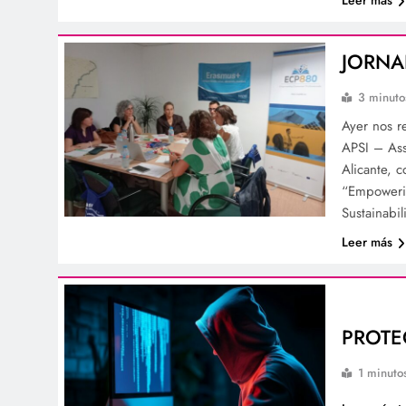
JORNA
3 minuto
Ayer nos r
APSI – Ass
Alicante, 
“Empowerin
Sustainabi
Leer más
PROTE
1 minuto