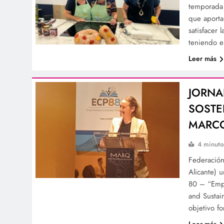
temporada 
que aporta
satisfacer
teniendo e
Leer más
JORNA
SOSTE
MARCO
4 minuto
Federació
Alicante) 
80 – “Empo
and Sustai
objetivo f
Leer más