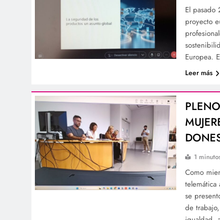
El pasado 
proyecto e
profesiona
sostenibil
Europea. E
Leer más
PLENO
MUJER
DONES
1 minuto
Como miemb
telemática
se present
de trabajo
igualdad,